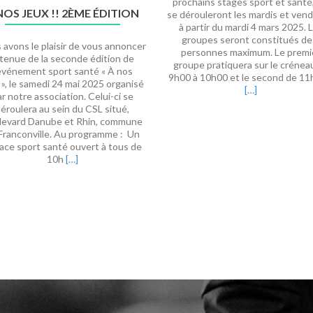
prochains stages sport et santé,
NOS JEUX !! 2ÈME ÉDITION
se dérouleront les mardis et vend
à partir du mardi 4 mars 2025. 
groupes seront constitués de
 avons le plaisir de vous annoncer
personnes maximum. Le premi
 tenue de la seconde édition de
groupe pratiquera sur le crénea
’événement sport santé « À nos
9h00 à 10h00 et le second de 11
 », le samedi 24 mai 2025 organisé
[…]
r notre association. Celui-ci se
éroulera au sein du CSL situé,
levard Danube et Rhin, commune
Franconville. Au programme : Un
ace sport santé ouvert à tous de
En
10h
[…]
savoir
plus
surÀ
nos
Jeux
!!
2ème
édition