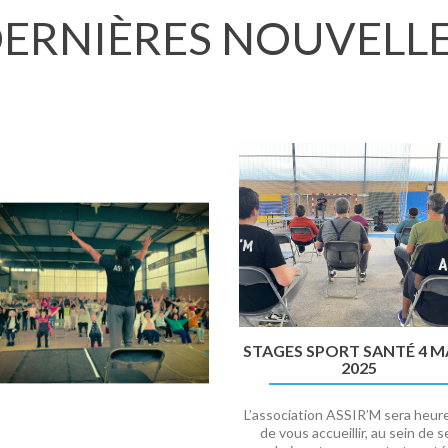
ERNIÈRES NOUVELL
STAGES SPORT SANTÉ 4 M
2025
L’association ASSIR’M sera heur
de vous accueillir, au sein de s