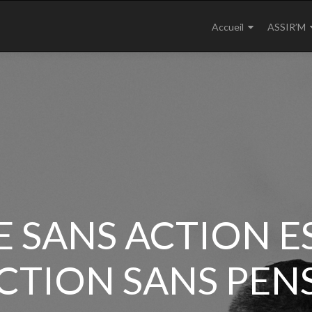
Aller au contenu princi
Accueil
ASSIR’M
E SANS ACTION E
ACTION SANS PEN