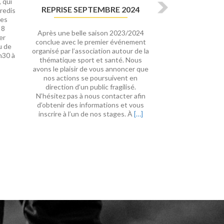
 qui
REPRISE SEPTEMBRE 2024
redis
Les
 8
Après une belle saison 2023/2024
er
conclue avec le premier événement
u de
organisé par l’association autour de la
En
h30 à
thématique sport et santé. Nous
savoir
avons le plaisir de vous annoncer que
plus
nos actions se poursuivent en
surStages
direction d’un public fragilisé.
sport
N’hésitez pas à nous contacter afin
santé
d’obtenir des informations et vous
4
En
inscrire à l’un de nos stages. À
[…]
mars
savoir
2025
plus
surReprise
septembre
2024