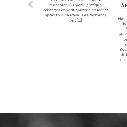
rencontre. Au menu, pratique,
À 
échanges et petit goûter bien mérité
après tout ce travail. Les résidents
Nous
En
ont
[…]
la
savoir
l
plus
jeux
surRencontres
pa
Intergénérationnelles
d
!
Bou
de 
esp