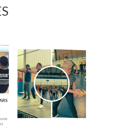
ES
Suivant
ARS
euse
es